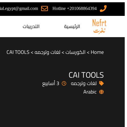
icial.egypt@gmail.com
Hotline +201068864394
الرئيسية
التدريبات
Home
>
الكورسات
>
لغات وترجمه
>
CAI TOOLS
CAI TOOLS
لغات وترجمه
3 أسابيع
Arabic