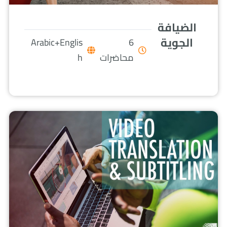
الضيافة
الجوية
Arabic+Englis
6
محاضرات
h